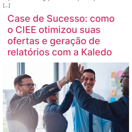
[…]
Case de Sucesso: como
o CIEE otimizou suas
ofertas e geração de
relatórios com a Kaledo