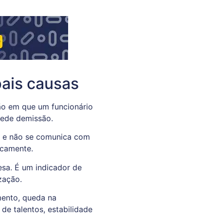
pais causas
ão em que um funcionário
pede demissão.
s e não se comunica com
icamente.
esa. É um indicador de
ização.
mento, queda na
de talentos, estabilidade