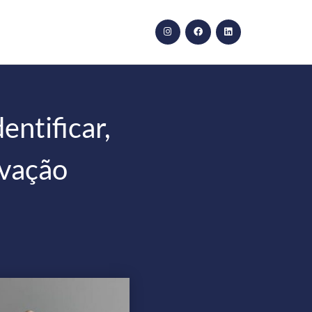
entificar,
ivação