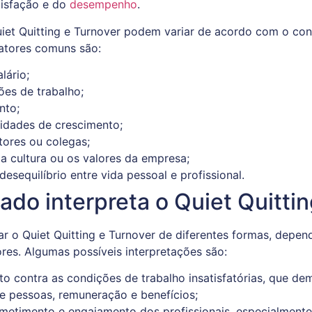
tisfação e do
desempenho
.
uiet Quitting e Turnover podem variar de acordo com o cont
fatores comuns são:
lário;
ões de trabalho;
nto;
idades de crescimento;
tores ou colegas;
a cultura ou os valores da empresa;
desequilíbrio entre vida pessoal e profissional.
do interpreta o Quiet Quittin
r o Quiet Quitting e Turnover de diferentes formas, depend
ores. Algumas possíveis interpretações são:
o contra as condições de trabalho insatisfatórias, que d
de pessoas, remuneração e benefícios;
etimento e engajamento dos profissionais, especialmente