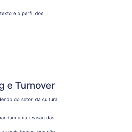
exto e o perfil dos
g e Turnover
endo do setor, da cultura
emandam uma revisão das
 os mais jovens, que não